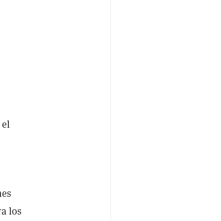
 el
nes
a los