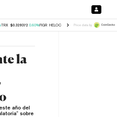
%
TRX
$0.329372
0.60%
FIGR_HELOC
$1.001
-2.70%
HYPE
$54.64
0.
Price data by
te la
r
do
 este año del
latoria" sobre