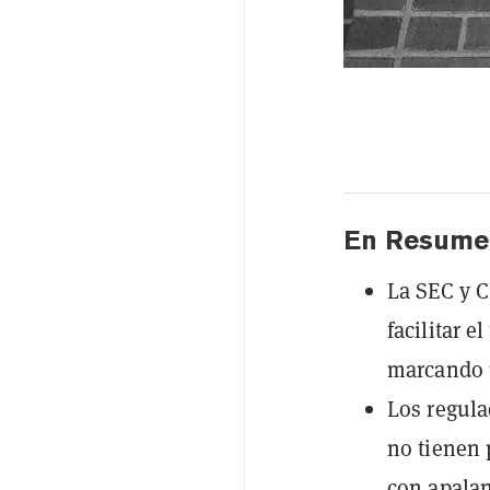
En Resume
La SEC y 
facilitar e
marcando u
Los regula
no tienen 
con apala