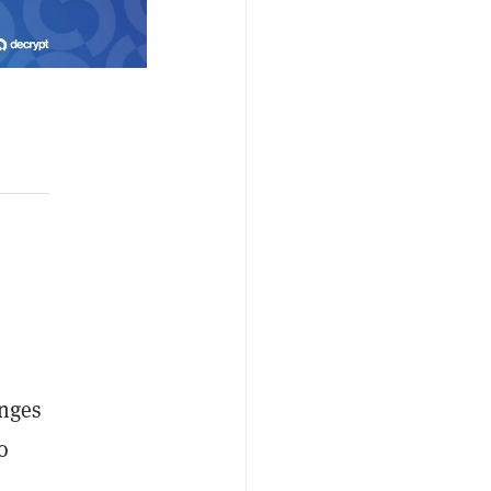
anges
o