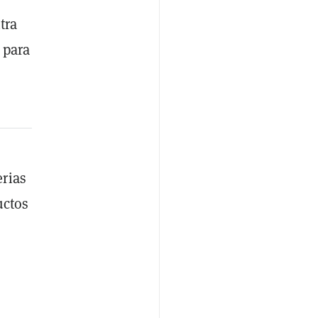
tra
 para
erias
uctos