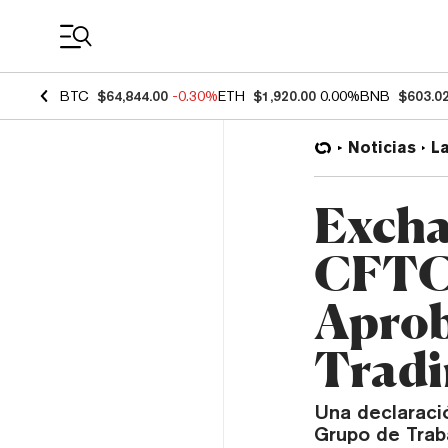
Coin Prices
BTC
$64,844.00
-0.30%
ETH
$1,920.00
0.00%
BNB
$603.0
Noticias
L
Excha
CFTC 
Aprob
Tradi
Una declaració
Grupo de Traba