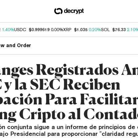
2
1.40%
USDC
$0.999619
0.00%
XRP
$1.035
0.20%
SOL
$76.33
2.10
aw and Order
nges Registrados An
y la SEC Reciben
ación Para Facilita
ng Cripto al Conta
n conjunta sigue a un informe de principios de
jo Presidencial para proporcionar "claridad regu