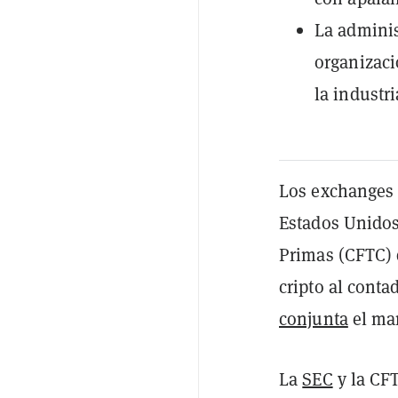
La admini
organizaci
la industri
Los exchanges 
Estados Unidos
Primas (CFTC) d
cripto al conta
conjunta
el mar
La
SEC
y la CFT