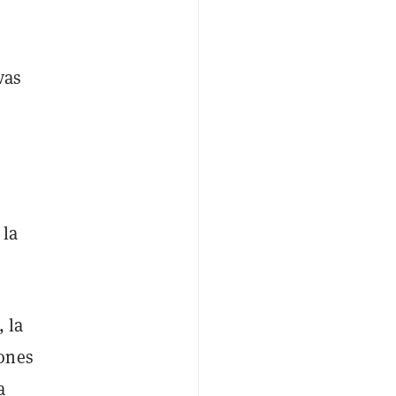
vas
 la
 la
ones
a