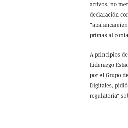
activos, no men
declaración co
"apalancamient
primas al cont
A principios d
Liderazgo Esta
por el Grupo d
Digitales, pidi
regulatoria" so