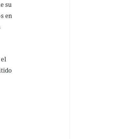
ue su
os en
s
 el
itido