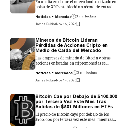
En un día en el que el nuevo fondo cotizado en
comienzo, aunque l...
bolsa de XRP estableció un récord de entradas
netas diarias en 2025, los fondos establecidos
de Bitcoin y Ethereum soportaron uno de sus
3 min lectura
Noticias
Monedas
peores días en términos de inversiones. El
James Rubin
Nov 15, 2025
jueves, los 11 ETFs spot de BTC perdieron casi
$867 millones en activos, el segundo total más
alto en sus 22 meses de historia, mientras que
Mineros de Bitcoin Lideran
los nueve fondos de ETH sangraron $260
Pérdidas de Acciones Cripto en
millones adicionales, según la gestora de
Medio de Caída del Mercado
activos del Reino Unido Farside Investors. Las
Las empresas de minería de Bitcoin y otras
sali...
acciones enfocadas en criptomonedas se
desplomaron el jueves en medio de una caída
generalizada en los mercados cripto y otros
3 min lectura
Noticias
Mercados
activos de riesgo, impulsada por las mismas
James Rubin
Nov 14, 2025
incertidumbres macroeconómicas que han
afectado a los mercados durante semanas. Las
acciones de los mineros Bitdeer Technologies
Bitcoin Cae por Debajo de $100.000
Group y Bitfarms cayeron más del 20% y 17%,
por Tercera Vez Este Mes Tras
respectivamente, mientras que Cipher Mining
Salidas de $501 Millones en ETFs
cayó un 13%. Los precios de las acciones de
El precio de Bitcoin cayó por debajo de los
otros líderes del sector,...
$100.000 por tercera vez este mes, mientras
los inversores vendieron activos de riesgo