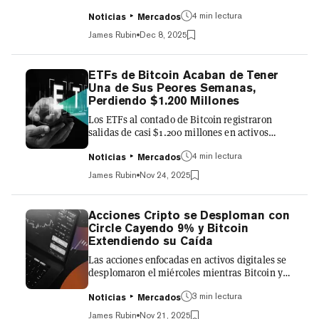
instó hace seis meses, a pesar de que Bitcoin
permanece lejos de sus máximos históricos
4 min lectura
Noticias
Mercados
récord. El fundador del Digital Assets Council
James Rubin
Dec 8, 2025
of Financial Professionals ve el entorno actual
—con Bitcoin cayendo por debajo de $90.000
entrando al fin de semana—como una
ETFs de Bitcoin Acaban de Tener
oportunidad para comprar el activo antes de
Una de Sus Peores Semanas,
que inevitablemente recupere impulso. "Ahora
Perdiendo $1.200 Millones
mismo, el mensaje es simple y convincente",
Los ETFs al contado de Bitcoin registraron
señaló reciente...
salidas de casi $1.200 millones en activos
durante la semana, el tercer total más alto en
los 22 meses de historia de los fondos, a pesar
4 min lectura
Noticias
Mercados
de recuperar terreno el viernes. Las salidas de
James Rubin
Nov 24, 2025
noviembre de los 11 fondos, que alcanzaron un
récord mensual de $3.790 millones el jueves,
se mantuvieron aproximadamente en el
Acciones Cripto se Desploman con
mismo total que el máximo histórico anterior—
Circle Cayendo 9% y Bitcoin
establecido en febrero—después del repunte
Extendiendo su Caída
del viernes, según datos del administrador de
Las acciones enfocadas en activos digitales se
activos b...
desplomaron el miércoles mientras Bitcoin y
otras criptomonedas importantes extendían su
reciente caída, incluso cuando las acciones
3 min lectura
Noticias
Mercados
tecnológicas se estabilizaban. El emisor de
James Rubin
Nov 21, 2025