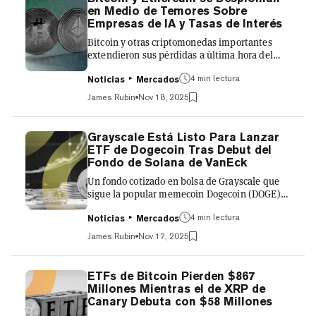
activos del Reino Unido Farside Investors, el
en Medio de Temores Sobre
total más alto para cualquier período de días
Empresas de IA y Tasas de Interés
consecutivos en sus 22 meses de historia. "El
Bitcoin y otras criptomonedas importantes
IBIT tuvo ayer su peor d...
extendieron sus pérdidas a última hora del
lunes en medio de una caída más amplia en
los activos de riesgo, mientras los inversores se
4 min lectura
Noticias
Mercados
preocupaban por las incertidumbres
James Rubin
Nov 18, 2025
macroeconómicas, incluyendo nuevas
inquietudes sobre las tasas de interés en
Estados Unidos y el gasto de las grandes
Grayscale Está Listo Para Lanzar
empresas tecnológicas en iniciativas de
ETF de Dogecoin Tras Debut del
inteligencia artificial. Bitcoin cotizaba
Fondo de Solana de VanEck
recientemente a alrededor de $92.200, con una
Un fondo cotizado en bolsa de Grayscale que
caída del 2,3% en las últimas 24 horas, y...
sigue la popular memecoin Dogecoin (DOGE)
podría comenzar a cotizar el próximo lunes, lo
que podría sumarse a una lista creciente de
4 min lectura
Noticias
Mercados
productos centrados en altcoins disponibles
James Rubin
Nov 17, 2025
para inversionistas en Estados Unidos. El
Grayscale Dogecoin Trust (DOGE), una
conversión de un fondo existente, cotizaría en
ETFs de Bitcoin Pierden $867
la Bolsa de Valores de Nueva York. Grayscale
Millones Mientras el de XRP de
enmendó su prospecto S-1 a principios de este
Canary Debuta con $58 Millones
mes, iniciando una cuenta regresiva para su