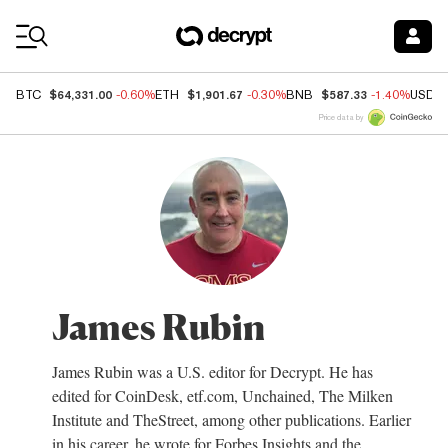
Coin Prices
$64,331.00
$1,901.67
$587.33
BTC
-0.60%
ETH
-0.30%
BNB
-1.40%
USDC
Price data by
James Rubin
James Rubin was a U.S. editor for Decrypt. He has
edited for CoinDesk, etf.com, Unchained, The Milken
Institute and TheStreet, among other publications. Earlier
in his career, he wrote for Forbes Insights and the