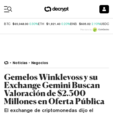
Coin Prices
$65,048.00
$1,921.40
$605.02
$
BTC
0.30%
ETH
0.20%
BNB
2.70%
USDC
Price data by
Noticias
Negocios
Gemelos Winklevoss y su
Exchange Gemini Buscan
Valoración de $2.300
Millones en Oferta Pública
El exchange de criptomonedas dijo el