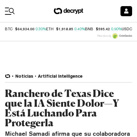
Coin Prices
$64,934.00
$1,918.85
$595.42
$
BTC
0.30%
ETH
0.40%
BNB
0.90%
USDC
Price data by
Noticias
Artificial Intelligence
Ranchero de Texas Dice
que la IA Siente Dolor—Y
Está Luchando Para
Protegerla
Michael Samadi afirma que su colaboradora