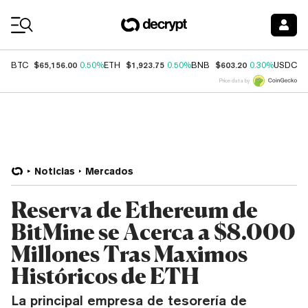
Coin Prices
$65,156.00
$1,923.75
$603.20
$
BTC
0.50%
ETH
0.50%
BNB
0.30%
USDC
Price data by
Noticias
Mercados
Reserva de Ethereum de
BitMine se Acerca a $8.000
Millones Tras Maximos
Históricos de ETH
La principal empresa de tesorería de