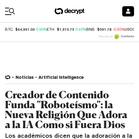
Coin Prices
$64,961.00
$1,915.75
$591.78
BTC
0.90%
ETH
0.40%
BNB
-0.30%
USDC
Price data by
Noticias
Artificial Intelligence
Creador de Contenido
Funda "Roboteísmo": la
Nueva Religión Que Adora
a la IA Como si Fuera Dios
Los académicos dicen que la adoración a la