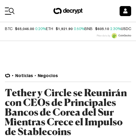
Coin Prices
$65,046.00
$1,921.90
$605.10
$
BTC
0.20%
ETH
0.50%
BNB
2.30%
USDC
Price data by
Noticias
Negocios
Tether y Circle se Reunirán
con CEOs de Principales
Bancos de Corea del Sur
Mientras Crece el Impulso
de Stablecoins