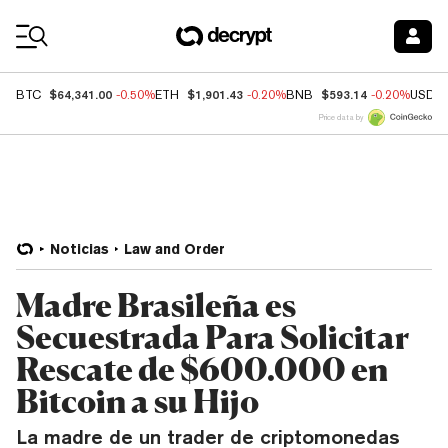
Coin Prices
$64,341.00
$1,901.43
$593.14
BTC
-0.50%
ETH
-0.20%
BNB
-0.20%
USDC
Price data by
Noticias
Law and Order
Madre Brasileña es
Secuestrada Para Solicitar
Rescate de $600.000 en
Bitcoin a su Hijo
La madre de un trader de criptomonedas