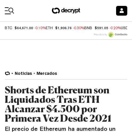
Coin Prices
$64,671.00
$1,906.76
$591.05
BTC
-0.10%
ETH
-0.30%
BNB
-0.20%
USDC
Price data by
Noticias
Mercados
Shorts de Ethereum son
Liquidados Tras ETH
Alcanzar $4.500 por
Primera Vez Desde 2021
El precio de Ethereum ha aumentado un