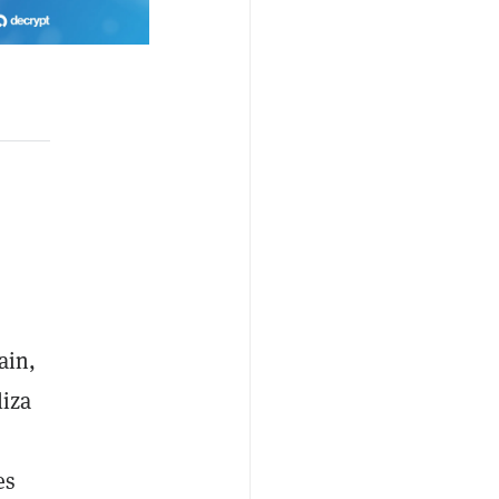
ain,
liza
es