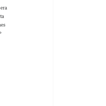
 era
ta
nes
P