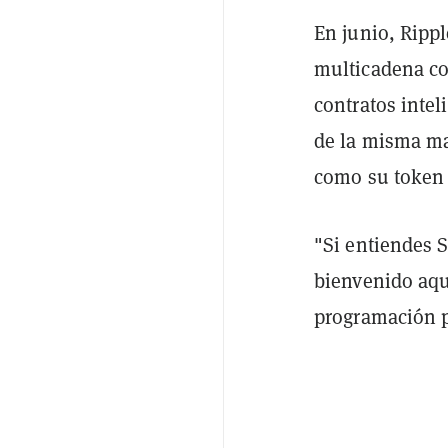
En junio, Ripp
multicadena co
contratos intel
de la misma ma
como su token 
"Si entiendes S
bienvenido aquí
programación p