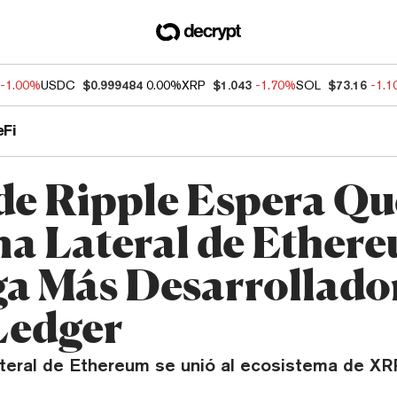
-1.00%
USDC
$0.999484
0.00%
XRP
$1.043
-1.70%
SOL
$73.16
-1.
eFi
e Ripple Espera Que
a Lateral de Ether
ga Más Desarrollado
Ledger
teral de Ethereum se unió al ecosistema de XR