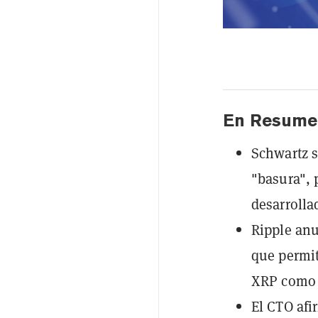
En Resume
Schwartz 
"basura", 
desarrolla
Ripple an
que permit
XRP como 
El CTO afi