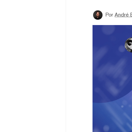
Por
André 