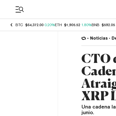
Coin Prices
BTC
$64,372.00
0.20%
ETH
$1,905.52
1.80%
BNB
$592.05
Noticias
D
CTO d
Caden
Atrai
XRP 
Una cadena la
junio.