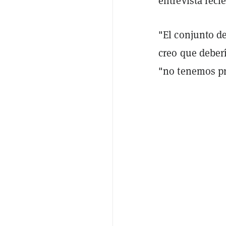
entrevista reci
"El conjunto d
creo que deberí
"no tenemos pr