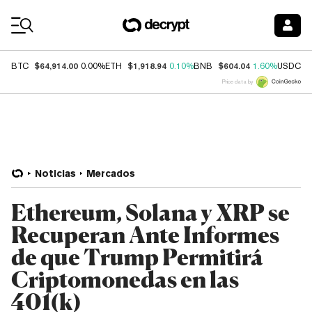
Coin Prices
$64,914.00
$1,918.94
$604.04
$
BTC
0.00%
ETH
0.10%
BNB
1.60%
USDC
Price data by
Noticias
Mercados
Ethereum, Solana y XRP se
Recuperan Ante Informes
de que Trump Permitirá
Criptomonedas en las
401(k)