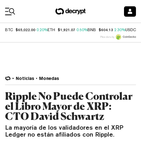
Coin Prices
$65,022.00
$1,921.07
$604.13
$
BTC
0.20%
ETH
0.50%
BNB
2.30%
USDC
Price data by
Noticias
Monedas
Ripple No Puede Controlar
el Libro Mayor de XRP:
CTO David Schwartz
La mayoría de los validadores en el XRP
Ledger no están afiliados con Ripple.