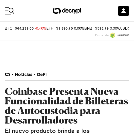
Coin Prices
$64,239.00
$1,895.70
$592.79
BTC
-0.40%
ETH
0.00%
BNB
0.00%
USDC
Price data by
Noticias
DeFi
Coinbase Presenta Nueva
Funcionalidad de Billeteras
de Autocustodia para
Desarrolladores
El nuevo producto brinda a los