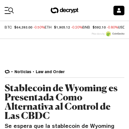
Coin Prices
$64,393.00
$1,905.12
$592.10
BTC
-0.50%
ETH
-0.20%
BNB
-0.80%
USDC
Price data by
Noticias
Law and Order
Stablecoin de Wyoming es
Presentada Como
Alternativa al Control de
Las CBDC
Se espera que la stablecoin de Wyoming