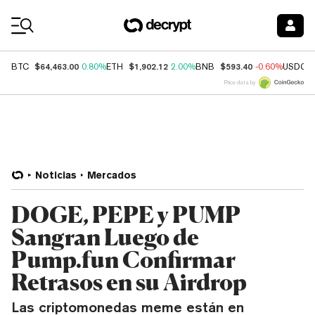
Coin Prices
$64,463.00
$1,902.12
$593.40
BTC
0.80%
ETH
2.00%
BNB
-0.60%
USDC
Price data by
Noticias
Mercados
DOGE, PEPE y PUMP
Sangran Luego de
Pump.fun Confirmar
Retrasos en su Airdrop
Las criptomonedas meme están en