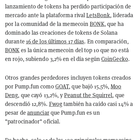
lanzamiento de tokens ha perdido participación de
mercado ante la plataforma rival
LetsBonk
, liderada
por la comunidad de la memecoin
BONK
, que ha
dominado las creaciones de tokens de Solana
durante
16 de los últimos 17 días
. En comparación,
BONK
es la única memecoin del top 10 que no está
en rojo, subiendo 3,2% en el día según
CoinGecko
.
Otros grandes perdedores incluyen tokens creados
por Pump.fun como
GOAT
, que bajó 15,5%,
Moo
Deng
, que cayó 13,2%, y
Peanut the Squirrel
, que
descendió 12,8%.
Fwog
también ha caído casi 14% a
pesar de
anunciar
que Pump.fun es un
"patrocinador" oficial.
De hecho, solo 12 de las 100 principales memecoins