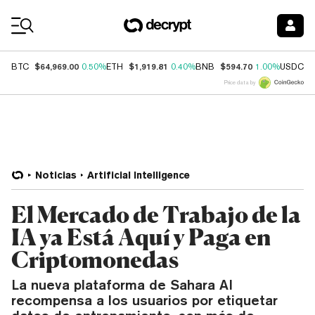
Coin Prices
$64,969.00
$1,919.81
$594.70
$
BTC
0.50%
ETH
0.40%
BNB
1.00%
USDC
Price data by
Noticias
Artificial Intelligence
El Mercado de Trabajo de la
IA ya Está Aquí y Paga en
Criptomonedas
La nueva plataforma de Sahara AI
recompensa a los usuarios por etiquetar