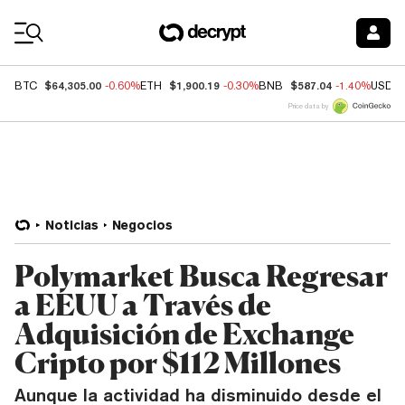
Coin Prices
$64,305.00
$1,900.19
$587.04
BTC
-0.60%
ETH
-0.30%
BNB
-1.40%
USDC
Price data by
Noticias
Negocios
Polymarket Busca Regresar
a EEUU a Través de
Adquisición de Exchange
Cripto por $112 Millones
Aunque la actividad ha disminuido desde el