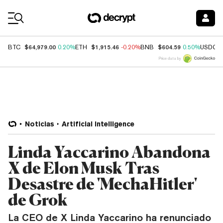
Coin Prices
$64,979.00
$1,915.46
$604.59
BTC
0.20%
ETH
-0.20%
BNB
0.50%
USDC
Price data by
Noticias
Artificial Intelligence
Linda Yaccarino Abandona
X de Elon Musk Tras
Desastre de 'MechaHitler'
de Grok
La CEO de X Linda Yaccarino ha renunciado