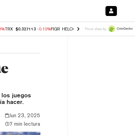
90%
TRX
$0.327113
-0.10%
FIGR_HELOC
$1.02
1.70%
HYPE
$55.82
-
Price data by
ue
 los juegos
ía hacer.
Jun 23, 2025
7 min lectura