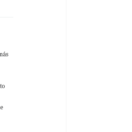
 más
to
de