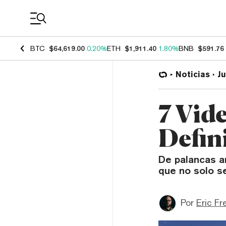
Coin Prices
BTC
$64,619.00
0.20%
ETH
$1,911.40
1.80%
BNB
$591.76
Noticias
J
7 Vid
Defin
De palancas a
que no solo se
Por
Eric Fr