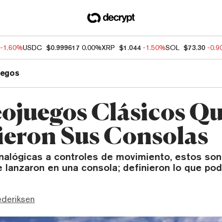
-1.60%
USDC
$0.999617
0.00%
XRP
$1.044
-1.50%
SOL
$73.30
-0.
uegos
eojuegos Clásicos Q
ieron Sus Consolas
nalógicas a controles de movimiento, estos son
 lanzaron en una consola; definieron lo que pod
ederiksen