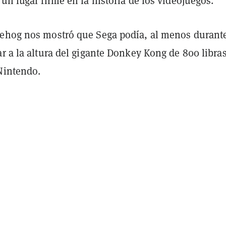
un lugar firme en la historia de los videojuegos.
ehog nos mostró que Sega podía, al menos durant
r a la altura del gigante Donkey Kong de 800 libra
 Nintendo.