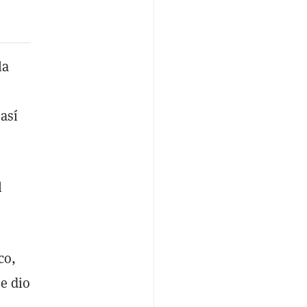
la
 así
l
co,
e dio