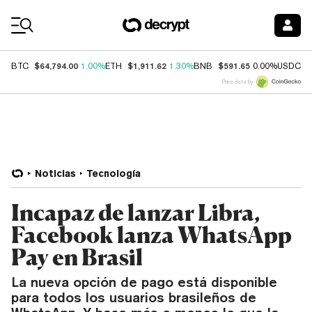
Coin Prices
$64,794.00
$1,911.62
$591.65
$
BTC
1.00%
ETH
1.30%
BNB
0.00%
USDC
Price data by
Noticias
Tecnología
Incapaz de lanzar Libra,
Facebook lanza WhatsApp
Pay en Brasil
La nueva opción de pago está disponible
para todos los usuarios brasileños de