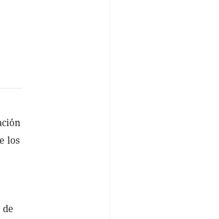
ación
e los
n de