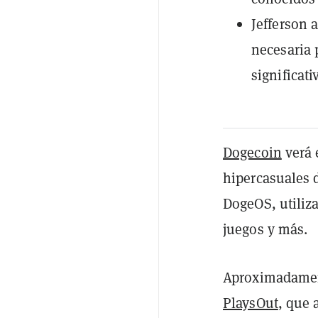
Jefferson 
necesaria 
significat
Dogecoin
verá 
hipercasuales d
DogeOS, utiliz
juegos y más.
Aproximadament
PlaysOut
, que 