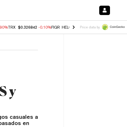
.90%
TRX
$0.326842
-0.10%
FIGR_HELOC
$1.018
-3.00%
HYPE
$55.8
Price data by
S y
gos casuales a
 basados en