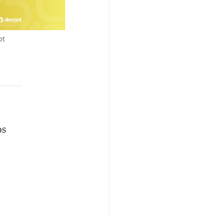
pt
os