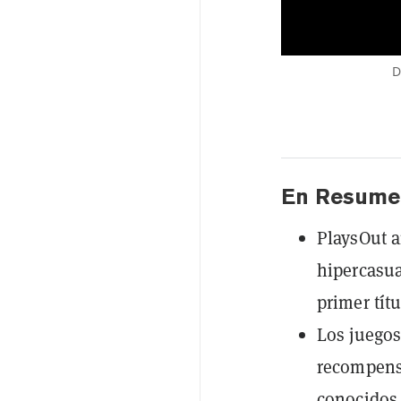
D
En Resume
PlaysOut 
hipercasua
primer tít
Los juegos
recompens
conocidos