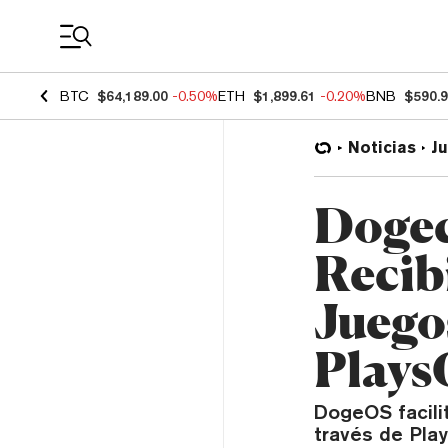
Coin Prices
BTC
$64,189.00
-0.50%
ETH
$1,899.61
-0.20%
BNB
$590.
Noticias
J
Dogec
Recib
Juego
Plays
DogeOS facili
través de Pla