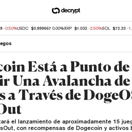
99
-0.50%
USDC
$0.999667
0.00%
XRP
$1.032
-2.50%
SOL
$72.33
-1
uegos
oin Está a Punto de
ir Una Avalancha de
s a Través de DogeO
Out
tará el lanzamiento de aproximadamente 15 jue
ysOut, con recompensas de Dogecoin y activos