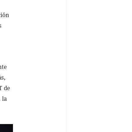
ción
s
nte
ás,
T de
 la