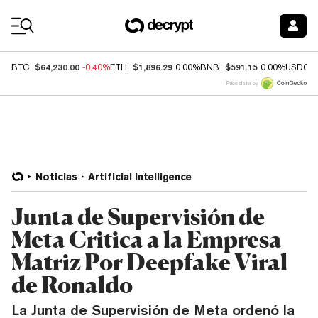
Coin Prices
$64,230.00
$1,896.29
$591.15
BTC
-0.40%
ETH
0.00%
BNB
0.00%
USDC
Price data by
Noticias
Artificial Intelligence
Junta de Supervisión de
Meta Critica a la Empresa
Matriz Por Deepfake Viral
de Ronaldo
La Junta de Supervisión de Meta ordenó la