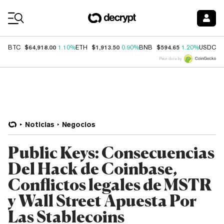
Coin Prices
$64,918.00
$1,913.50
$594.65
$
BTC
1.10%
ETH
0.90%
BNB
1.20%
USDC
Price data by
Noticias
Negocios
Public Keys: Consecuencias
Del Hack de Coinbase,
Conflictos legales de MSTR
y Wall Street Apuesta Por
Las Stablecoins