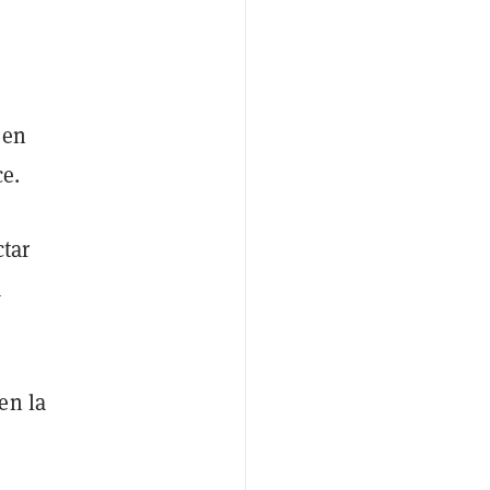
 en
e.
tar
a
en la