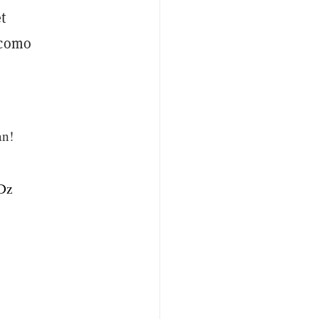
t
 como
an!
wDz