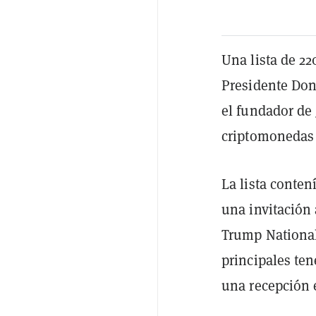
Una lista de 22
Presidente Do
el fundador de
criptomonedas a
La lista conte
una invitación 
Trump National
principales te
una recepción e