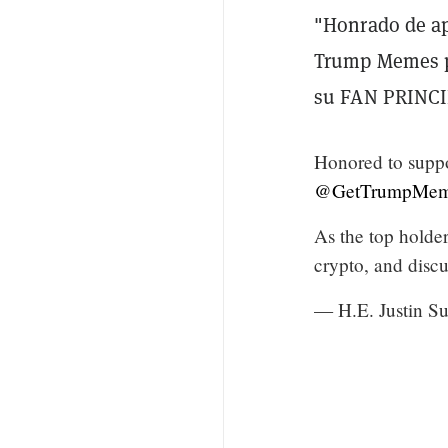
"Honrado de ap
Trump Memes pa
su FAN PRINC
Honored to supp
@GetTrumpMem
As the top holde
crypto, and discu
— H.E. Justin Su