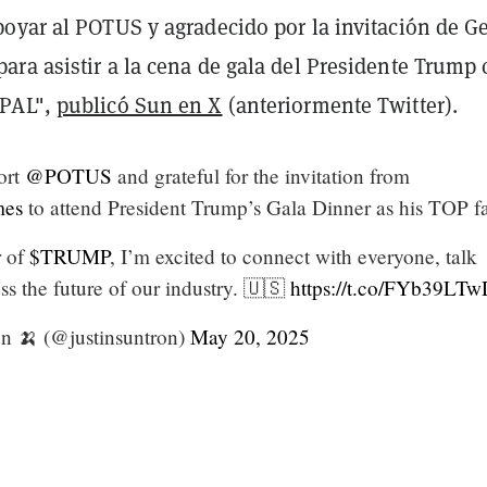
oyar al POTUS y agradecido por la invitación de Ge
ra asistir a la cena de gala del Presidente Trump
IPAL",
publicó Sun en X
(anteriormente Twitter).
ort
@POTUS
and grateful for the invitation from
es
to attend President Trump’s Gala Dinner as his TOP f
r of
$TRUMP
, I’m excited to connect with everyone, talk
ss the future of our industry. 🇺🇸
https://t.co/FYb39LT
n 🍌 (@justinsuntron)
May 20, 2025