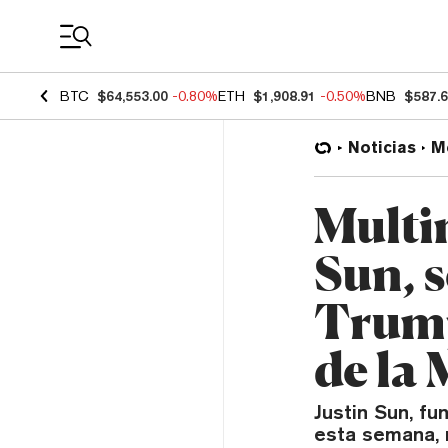
Coin Prices
BTC
$64,553.00
-0.80%
ETH
$1,908.91
-0.50%
BNB
$587.
Noticias
M
Multi
Sun, s
Trump
de la
Justin Sun, fu
esta semana, r