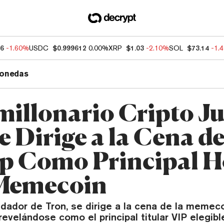
66
-1.60%
USDC
$0.999612
0.00%
XRP
$1.03
-2.10%
SOL
$73.14
-1.
onedas
millonario Cripto Ju
e Dirige a la Cena d
 Como Principal H
 Memecoin
ndador de Tron, se dirige a la cena de la memec
evelándose como el principal titular VIP elegibl