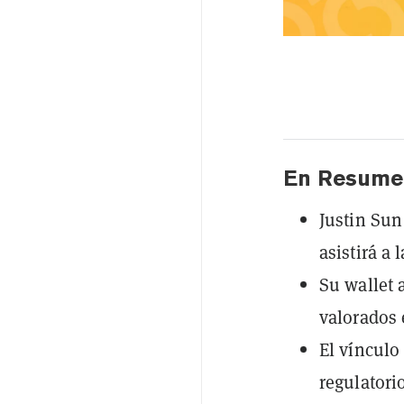
En Resume
Justin Sun
asistirá a 
Su wallet 
valorados 
El vínculo
regulatori