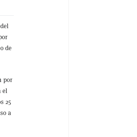
 del
por
io de
n por
 el
s 25
eso a