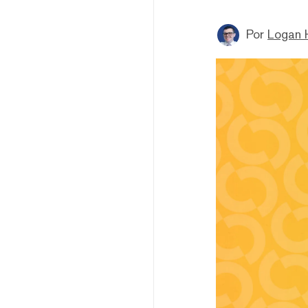
Por
Logan 