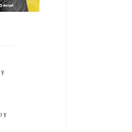
 y
o y