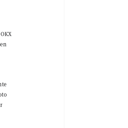
. OKX
 en
nte
oto
r