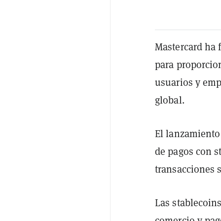
Mastercard ha 
para proporcio
usuarios y empr
global.
El lanzamiento
de pagos con s
transacciones 
Las stablecoin
comercio y pag