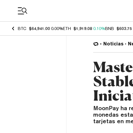
Coin Prices
BTC
$64,941.00
0.00%
ETH
$1,919.08
0.10%
BNB
$603.75
Noticias
N
Maste
Stabl
Inici
MoonPay ha re
monedas estab
tarjetas en m