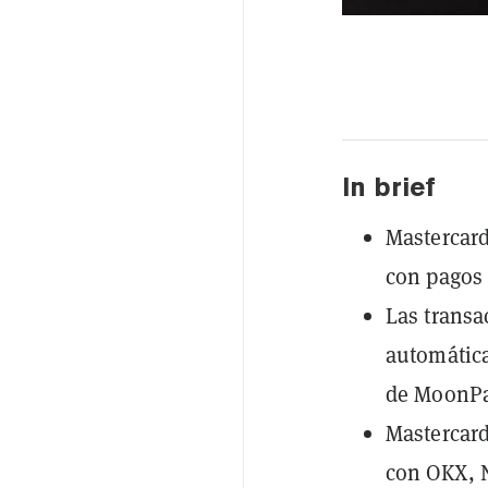
In brief
Mastercard
con pagos 
Las transa
automática
de MoonPa
Mastercard
con OKX, N