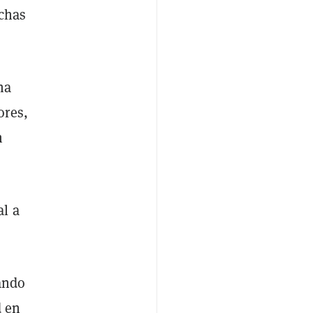
uchas
na
ores,
n
al a
lando
d en