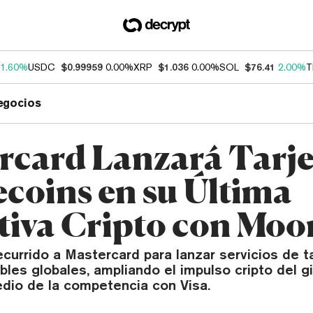
1.60%
USDC
$0.99959
0.00%
XRP
$1.036
0.00%
SOL
$76.41
2.00%
T
egocios
rcard Lanzará Tarje
ecoins en su Última
ativa Cripto con Mo
currido a Mastercard para lanzar servicios de t
les globales, ampliando el impulso cripto del g
edio de la competencia con Visa.