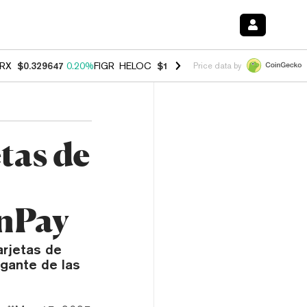
RX
$0.329647
0.20%
FIGR_HELOC
$1.001
-2.70%
HYPE
$54.29
-0.3
Price data by
tas de
onPay
arjetas de
igante de las