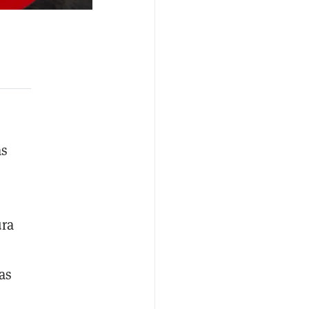
as
ura
as