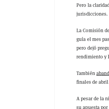
Pero la clarida
jurisdicciones.
La Comisión de
guía el mes p
pero dejó preg
rendimiento y l
También
aban
finales de abril
A pesar de la n
su apuesta por 