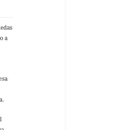
nedas
o a
esa
a.
l
ya