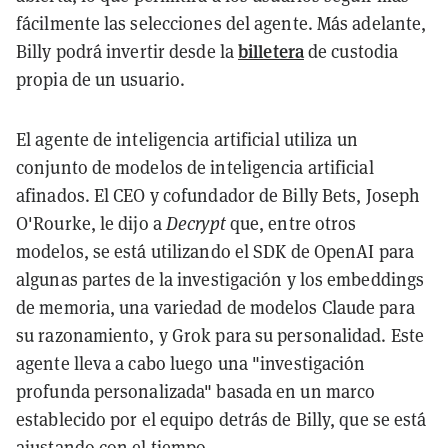
fácilmente las selecciones del agente. Más adelante,
billetera
Billy podrá invertir desde la
de custodia
propia de un usuario.
El agente de inteligencia artificial utiliza un
conjunto de modelos de inteligencia artificial
afinados. El CEO y cofundador de Billy Bets, Joseph
O'Rourke, le dijo a
Decrypt
que, entre otros
modelos, se está utilizando el SDK de OpenAI para
algunas partes de la investigación y los embeddings
de memoria, una variedad de modelos Claude para
su razonamiento, y Grok para su personalidad. Este
agente lleva a cabo luego una "investigación
profunda personalizada" basada en un marco
establecido por el equipo detrás de Billy, que se está
ajustando con el tiempo.