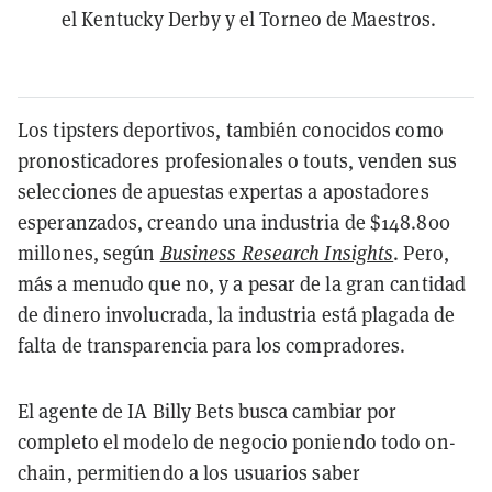
el Kentucky Derby y el Torneo de Maestros.
Los tipsters deportivos, también conocidos como
pronosticadores profesionales o touts, venden sus
selecciones de apuestas expertas a apostadores
esperanzados, creando una industria de $148.800
millones, según
Business Research Insights
. Pero,
más a menudo que no, y a pesar de la gran cantidad
de dinero involucrada, la industria está plagada de
falta de transparencia para los compradores.
El agente de IA Billy Bets busca cambiar por
completo el modelo de negocio poniendo todo on-
chain, permitiendo a los usuarios saber