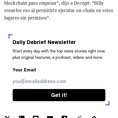
blockchain para empezar", dijo a
Decrypt
. "Billy
resuelve eso al permitirte ejecutar on-chain en estos
lugares sin permisos".
Daily Debrief
Newsletter
Start every day with the top news stories right now,
plus original features, a podcast, videos and more.
Your Email
Get it!