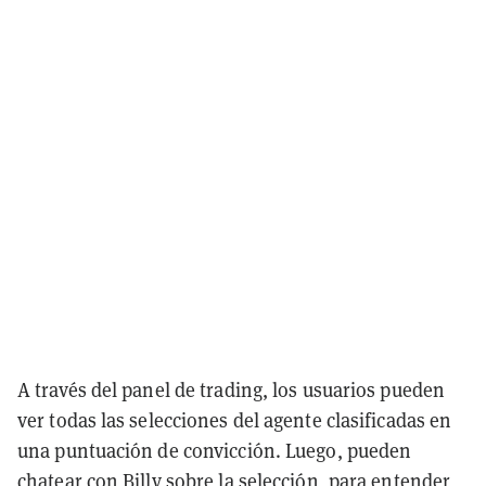
A través del panel de trading, los usuarios pueden
ver todas las selecciones del agente clasificadas en
una puntuación de convicción. Luego, pueden
chatear con Billy sobre la selección, para entender