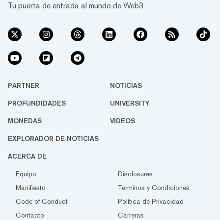
Tu puerta de entrada al mundo de Web3
PARTNER
NOTICIAS
PROFUNDIDADES
UNIVERSITY
MONEDAS
VIDEOS
EXPLORADOR DE NOTICIAS
ACERCA DE
Equipo
Disclosures
Manifiesto
Términos y Condiciones
Code of Conduct
Política de Privacidad
Contacto
Carreras