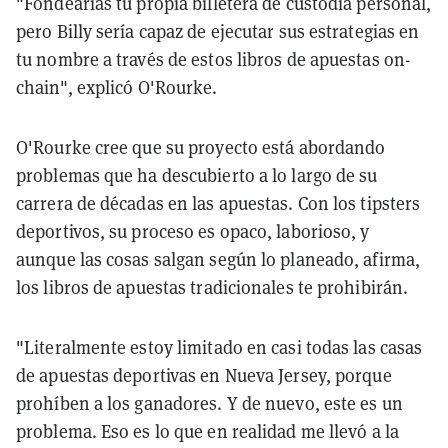
"Fondearías tu propia billetera de custodia personal,
pero Billy sería capaz de ejecutar sus estrategias en
tu nombre a través de estos libros de apuestas on-
chain", explicó O'Rourke.
O'Rourke cree que su proyecto está abordando
problemas que ha descubierto a lo largo de su
carrera de décadas en las apuestas. Con los tipsters
deportivos, su proceso es opaco, laborioso, y
aunque las cosas salgan según lo planeado, afirma,
los libros de apuestas tradicionales te prohibirán.
"Literalmente estoy limitado en casi todas las casas
de apuestas deportivas en Nueva Jersey, porque
prohíben a los ganadores. Y de nuevo, este es un
problema. Eso es lo que en realidad me llevó a la