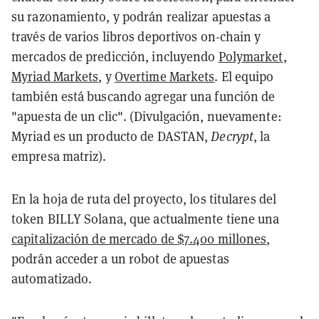
su razonamiento, y podrán realizar apuestas a
través de varios libros deportivos on-chain y
mercados de predicción, incluyendo
Polymarket
,
Myriad Markets
, y
Overtime Markets
. El equipo
también está buscando agregar una función de
"apuesta de un clic". (Divulgación, nuevamente:
Myriad es un producto de DASTAN,
Decrypt
, la
empresa matriz).
En la hoja de ruta del proyecto, los titulares del
token BILLY Solana, que actualmente tiene una
capitalización de mercado de $7.400 millones
,
podrán acceder a un robot de apuestas
automatizado.