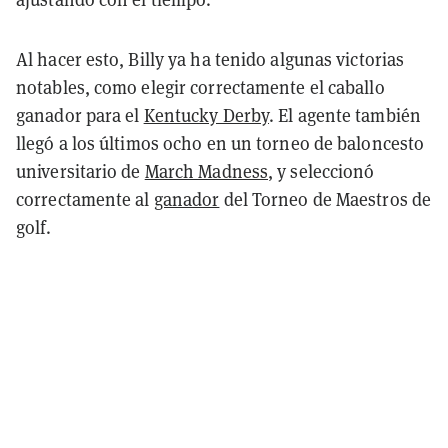
Al hacer esto, Billy ya ha tenido algunas victorias
notables, como elegir correctamente el caballo
ganador para el
Kentucky Derby
. El agente también
llegó a los últimos ocho en un torneo de baloncesto
universitario de
March Madness
, y seleccionó
correctamente al
ganador
del Torneo de Maestros de
golf.