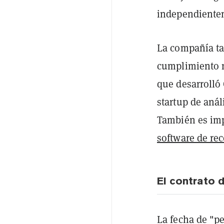
independientem
La compañía ta
cumplimiento n
que desarrolló
startup de anál
También es imp
software de re
El contrato 
La fecha de "p