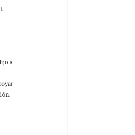
l,
ijo a
poyar
ión.