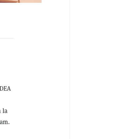
e
 DEA
 la
eam.