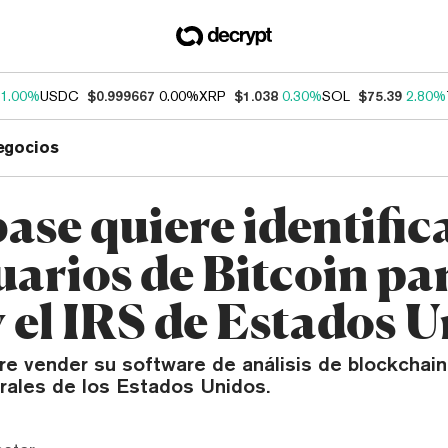
1.00%
USDC
$0.999667
0.00%
XRP
$1.038
0.30%
SOL
$75.39
2.80%
egocios
ase quiere identific
uarios de Bitcoin par
 el IRS de Estados 
re vender su software de análisis de blockchain
rales de los Estados Unidos.