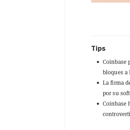
Tips
Coinbase p
bloques a 
La firma d
por su sof
Coinbase h
controvert