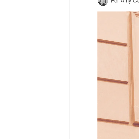
Por
Amy Ca