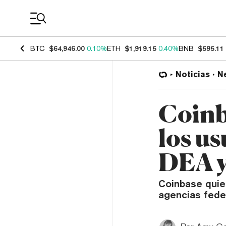
Coin Prices
BTC
$64,946.00
0.10%
ETH
$1,919.15
0.40%
BNB
$595.11
Noticias
N
Coinb
los us
DEA y
Coinbase quie
agencias fede