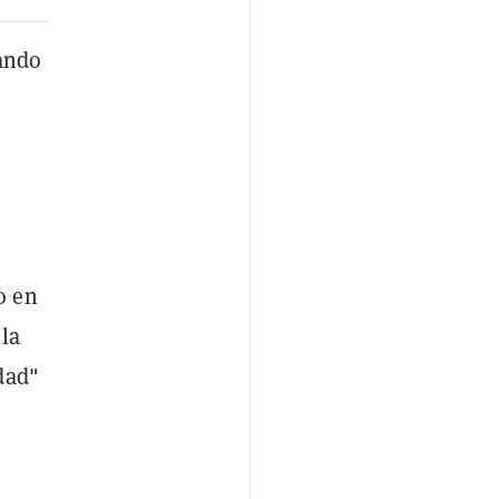
ando
o en
la
dad"