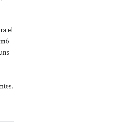
ra el
irmó
 uns
ntes.