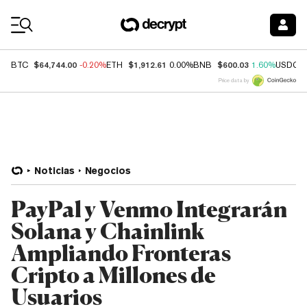
Coin Prices
$64,744.00
$1,912.61
$600.03
BTC
-0.20%
ETH
0.00%
BNB
1.60%
USDC
Price data by
Noticias
Negocios
PayPal y Venmo Integrarán
Solana y Chainlink
Ampliando Fronteras
Cripto a Millones de
Usuarios