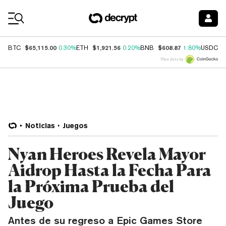
Coin Prices
$65,115.00
$1,921.56
$608.87
$
BTC
0.30%
ETH
0.20%
BNB
1.80%
USDC
Price data by
Noticias
Juegos
Nyan Heroes Revela Mayor
Aidrop Hasta la Fecha Para
la Próxima Prueba del
Juego
Antes de su regreso a Epic Games Store