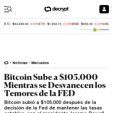
Coin Prices
$64,399.00
$1,903.73
$593.30
BTC
-0.50%
ETH
-0.20%
BNB
-0.20%
USDC
Price data by
Noticias
Mercados
Bitcoin Sube a $105.000
Mientras se Desvanecen los
Temores de la FED
Bitcoin subió a $105.000 después de la
decisión de la Fed de mantener las tasas