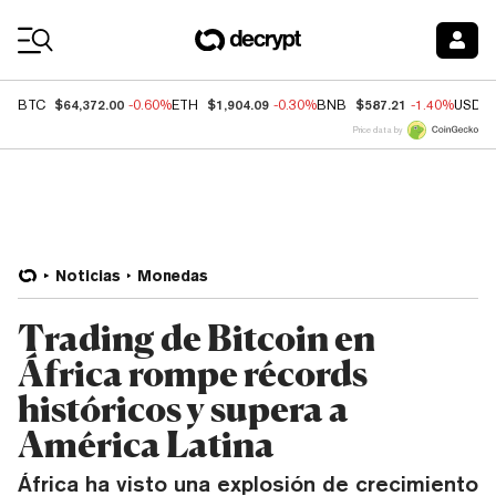
Coin Prices
$64,372.00
$1,904.09
$587.21
BTC
-0.60%
ETH
-0.30%
BNB
-1.40%
USDC
Price data by
Noticias
Monedas
Trading de Bitcoin en
África rompe récords
históricos y supera a
América Latina
África ha visto una explosión de crecimiento