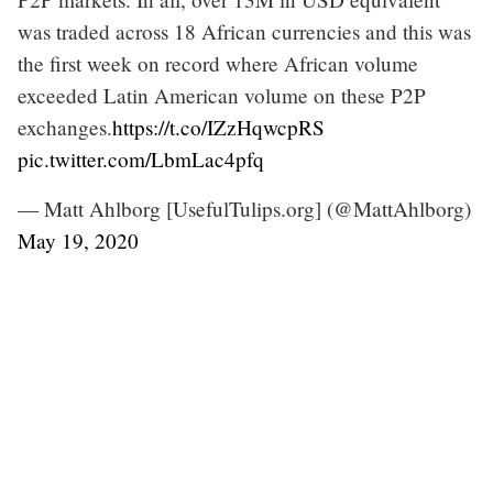
was traded across 18 African currencies and this was
the first week on record where African volume
exceeded Latin American volume on these P2P
exchanges.
https://t.co/IZzHqwcpRS
pic.twitter.com/LbmLac4pfq
— Matt Ahlborg [UsefulTulips.org] (@MattAhlborg)
May 19, 2020