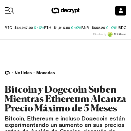
Coin Prices
$64,947.00
$1,916.80
$602.20
$
BTC
0.40%
ETH
0.40%
BNB
0.10%
USDC
Price data by
Noticias
Monedas
Bitcoin y Dogecoin Suben
Mientras Ethereum Alcanza
Precio Máximo de 5 Meses
Bitcoin, Ethereum e incluso Dogecoin están
experimentando un aumento en sus precios