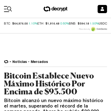
Coin Prices
$64,976.00
$1,916.48
$594.18
$
BTC
1.10%
ETH
0.60%
BNB
1.50%
USDC
Price data by
Noticias
Mercados
Bitcoin Establece Nuevo
Máximo Histórico Por
Encima de $93.500
Bitcoin alcanzó un nuevo máximo histórico
el martes, superando el récord de la