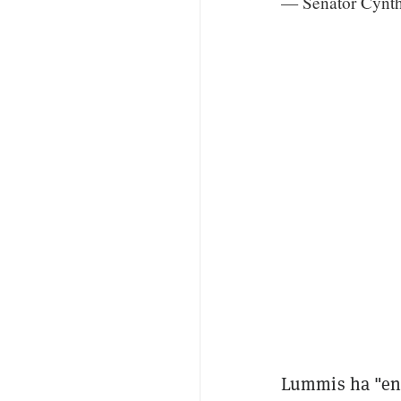
— Senator Cynt
Lummis ha "enca