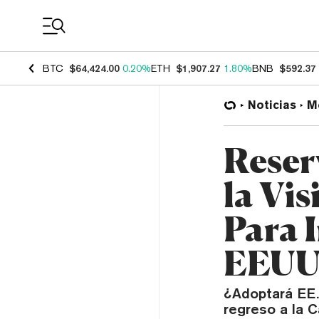
Coin Prices
BTC
$64,424.00
0.20%
ETH
$1,907.27
1.80%
BNB
$592.37
Noticias
M
Reser
la Vi
Para 
EEU
¿Adoptará EE.
regreso a la 