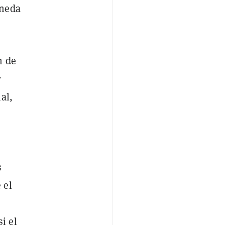
oneda
n de
y
al,
s
 el
i el