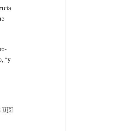
encia
ue
ro-
o, "y
 🇺🇸