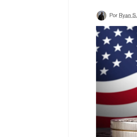
Por
Ryan S