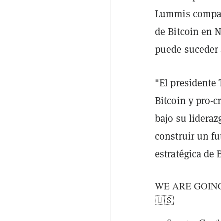
Lummis compart
de Bitcoin en N
puede suceder 
"El presidente
Bitcoin y pro-c
bajo su lidera
construir un f
estratégica de 
WE ARE GOING
🇺🇸