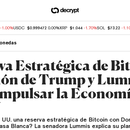
-1.00%
USDC
$0.999472
0.00%
XRP
$1.044
-1.70%
SOL
$73.22
-1.
onedas
va Estratégica de Bi
sión de Trump y Lu
Impulsar la Economí
U
 UU. una reserva estratégica de Bitcoin con Do
Casa Blanca? La senadora Lummis explica su pla