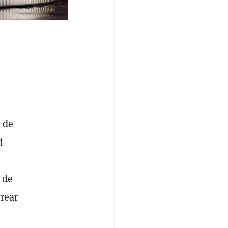
 de
d
 de
rear