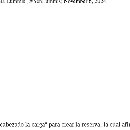
hia Lummis (@SenLummis)
November 6, 2024
bezado la carga" para crear la reserva, la cual af