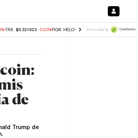
10%
TRX
$0.327623
-0.20%
FIGR_HELOC
$1.02
1.70%
HYPE
$55.75
-
Price data by
tcoin:
mmis
a de
nald Trump de
n.