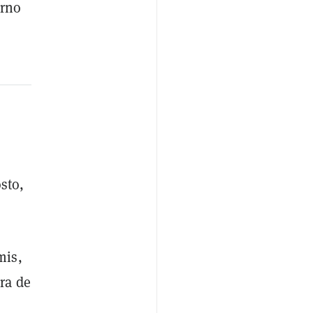
erno
sto,
mis,
ra de