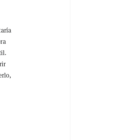
taría
pra
il.
ir
erlo,