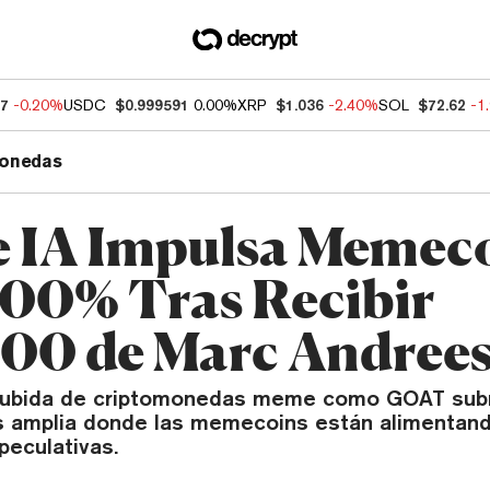
07
-0.20%
USDC
$0.999591
0.00%
XRP
$1.036
-2.40%
SOL
$72.62
-1
onedas
e IA Impulsa Memec
000% Tras Recibir
00 de Marc Andree
 subida de criptomonedas meme como GOAT sub
 amplia donde las memecoins están alimentan
peculativas.