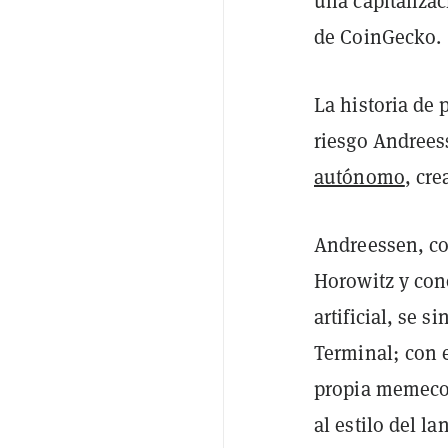
una capitaliza
de CoinGecko.
La historia de 
riesgo Andree
autónomo
, cre
Andreessen, co
Horowitz y cono
artificial, se 
Terminal; con e
propia memecoi
al estilo del l