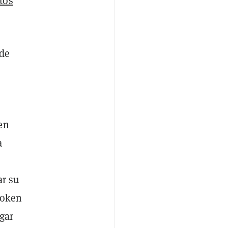
tos
 de
en
a
ar su
token
gar