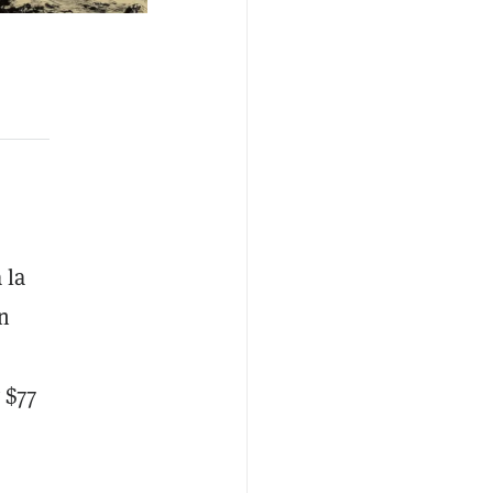
 la
n
 $77