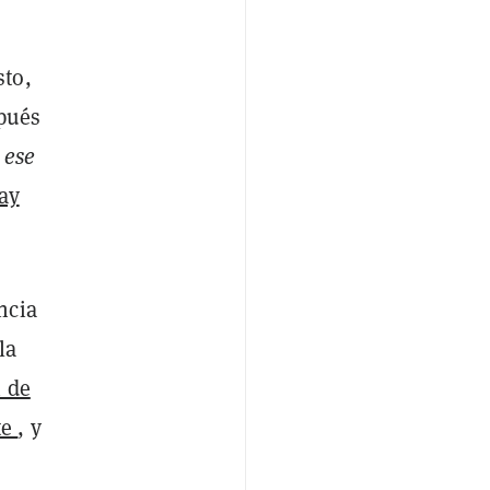
sto,
pués
,
ese
ay
ncia
la
n de
te
, y