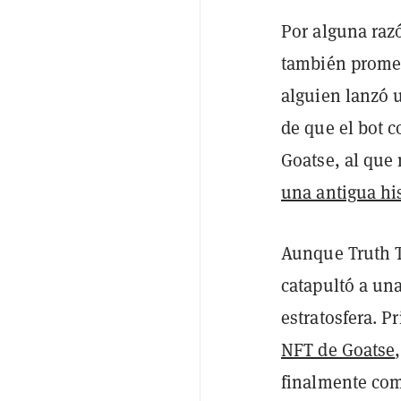
Por alguna raz
también promet
alguien lanzó 
de que el bot 
Goatse, al que
una antigua hi
Aunque Truth T
catapultó a u
estratosfera. 
NFT de Goatse
finalmente com