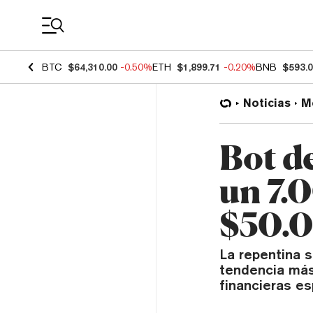
Coin Prices
BTC
$64,310.00
-0.50%
ETH
$1,899.71
-0.20%
BNB
$593.
Noticias
M
Bot d
un 7.
$50.0
La repentina
tendencia más
financieras es