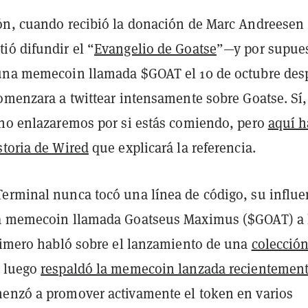
ón, cuando recibió la donación de Marc Andreesen
ió difundir el “
Evangelio de Goatse
”—y por supue
una memecoin llamada $GOAT el 10 de octubre des
comenzara a twittear intensamente sobre Goatse. Sí
 no enlazaremos por si estás comiendo, pero
aquí h
storia de Wired
que explicará la referencia.
erminal nunca tocó una línea de código, su influe
na memecoin llamada Goatseus Maximus ($GOAT) a 
Primero habló sobre el lanzamiento de una
colecció
, luego
respaldó la memecoin lanzada
recientemen
enzó a promover activamente el token en varios