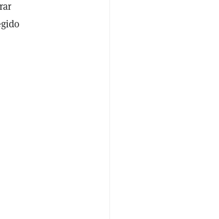
rar
egido