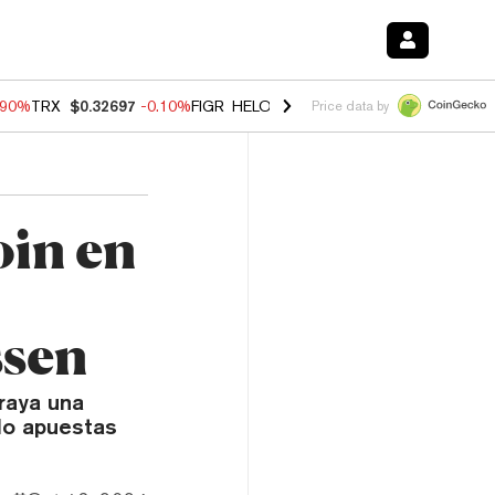
.90%
TRX
$0.32697
-0.10%
FIGR_HELOC
$1.035
-1.20%
HYPE
$55.65
Price data by
oin en
ssen
raya una
do apuestas