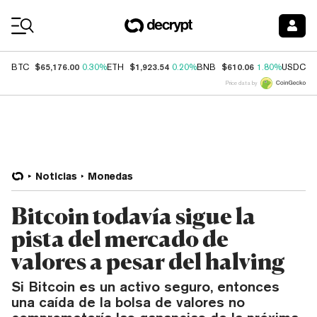
Coin Prices
$65,176.00
$1,923.54
$610.06
$
BTC
0.30%
ETH
0.20%
BNB
1.80%
USDC
Price data by
Noticias
Monedas
Bitcoin todavía sigue la
pista del mercado de
valores a pesar del halving
Si Bitcoin es un activo seguro, entonces
una caída de la bolsa de valores no