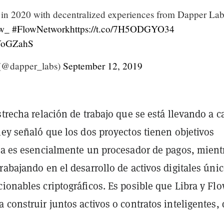
 in 2020 with decentralized experiences from Dapper La
w_
#FlowNetwork
https://t.co/7H5ODGYO34
OYoGZahS
(@dapper_labs)
September 12, 2019
strecha relación de trabajo que se está llevando a c
ley señaló que los dos proyectos tienen objetivos
bra es esencialmente un procesador de pagos, mient
rabajando en el desarrollo de activos digitales únic
ionables criptográficos. Es posible que Libra y Fl
 construir juntos activos o contratos inteligentes, d