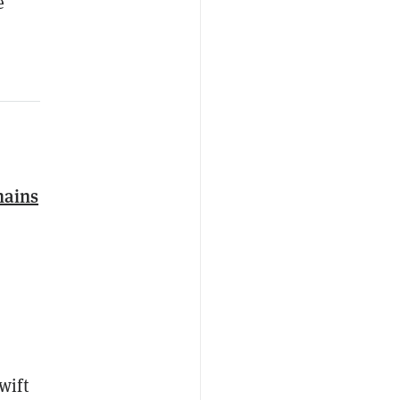
e
hains
wift