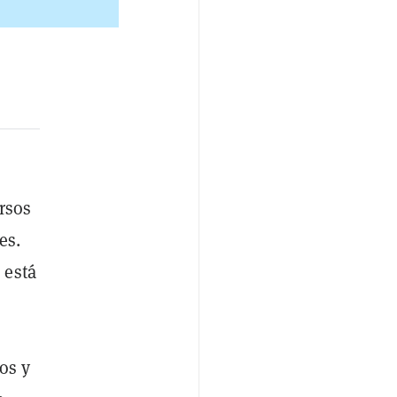
rsos
es.
 está
os y