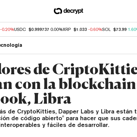
-0.20%
USDC
$0.999737
0.00%
XRP
$1.033
-0.60%
SOL
$73.99
1.6
ecnología
ores de CriptoKittie
an con la blockchain
ook, Libra
ás de CryptoKitties, Dapper Labs y Libra están 
ción de código abierto" para hacer que sus cad
nteroperables y fáciles de desarrollar.