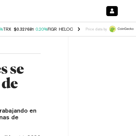
0%
TRX
$0.327681
0.20%
FIGR_HELOC
$1.023
-1.20%
HYPE
$54.29
-
Price data by
s se
 de
trabajando en
enas de