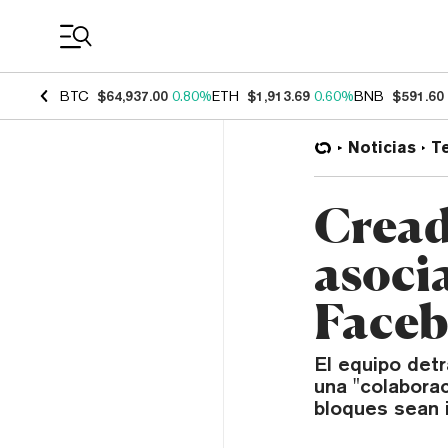
Coin Prices
BTC
$64,937.00
0.80%
ETH
$1,913.69
0.60%
BNB
$591.60
Noticias
T
Cread
asoci
Faceb
El equipo detr
una "colabora
bloques sean i