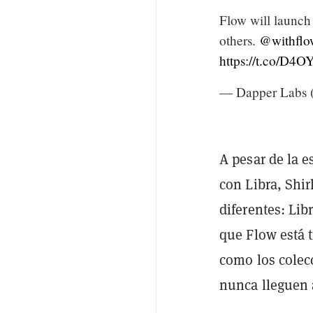
Flow will launch
others.
@withflo
https://t.co/D4
— Dapper Labs 
A pesar de la e
con Libra, Shir
diferentes: Li
que Flow está t
como los colecc
nunca lleguen a