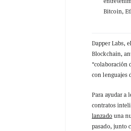
entretenim
Bitcoin, E
Dapper Labs, el
Blockchain, an
"colaboración d
con lenguajes 
Para ayudar a l
contratos inte
lanzado
una nu
pasado, junto 