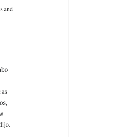
bs and
abo
ras
os,
ow
ijo.