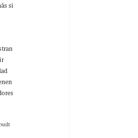
ás si
stran
ir
dad
ienen
dores
built