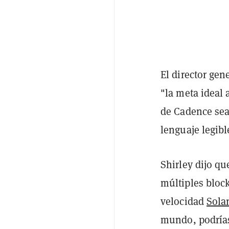
El director gen
"la meta ideal
de Cadence sea 
lenguaje legib
Shirley dijo q
múltiples bloc
velocidad
Sola
mundo, podrías