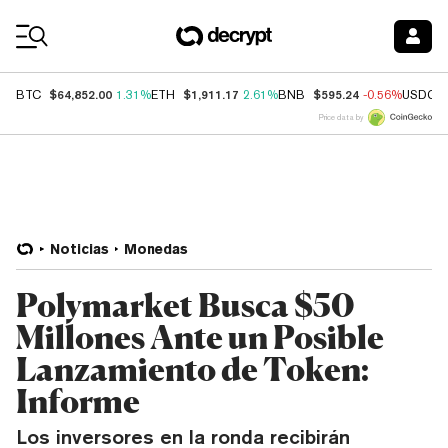
Coin Prices
$64,852.00
$1,911.17
$595.24
BTC
1.31%
ETH
2.61%
BNB
-0.56%
USDC
Price data by
Noticias
Monedas
Polymarket Busca $50
Millones Ante un Posible
Lanzamiento de Token:
Informe
Los inversores en la ronda recibirán