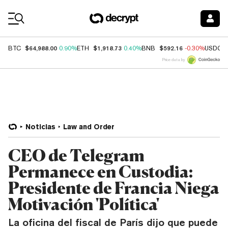
Coin Prices
$64,988.00
$1,918.73
$592.16
BTC
0.90%
ETH
0.40%
BNB
-0.30%
USDC
Price data by
Noticias
Law and Order
CEO de Telegram
Permanece en Custodia:
Presidente de Francia Niega
Motivación 'Política'
La oficina del fiscal de París dijo que puede