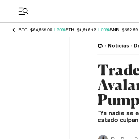
Coin Prices
BTC
$64,955.00
1.20%
ETH
$1,916.12
1.00%
BNB
$592.99
Noticias
D
Trade
Avala
Pump
“Ya nadie se e
estado culpan