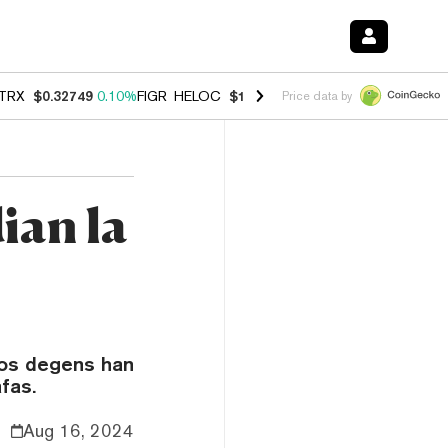
TRX
$0.32749
0.10%
FIGR_HELOC
$1.007
-1.20%
HYPE
$54.42
-1.5
Price data by
ian la
 Los degens han
fas.
Aug 16, 2024