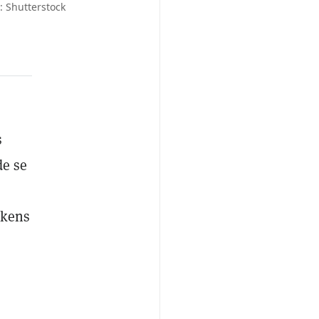
: Shutterstock
s
de se
okens