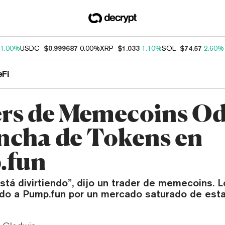
1.00%
USDC
$0.999687
0.00%
XRP
$1.033
1.10%
SOL
$74.57
2.60%
eFi
rs de Memecoins Od
ncha de Tokens en
.fun
stá divirtiendo”, dijo un trader de memecoins.
do a Pump.fun por un mercado saturado de esta