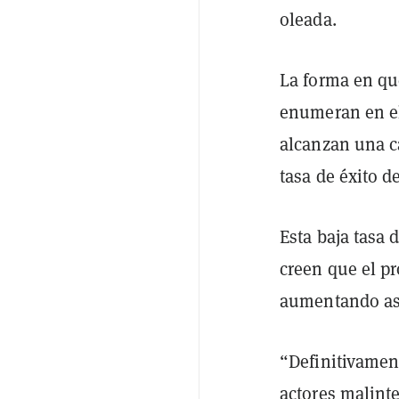
oleada.
La forma en qu
enumeran en el
alcanzan una c
tasa de éxito 
Esta baja tasa 
creen que el p
aumentando así
“Definitivament
actores malint