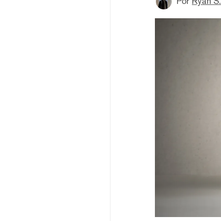
Por
Ryan S