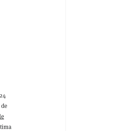
 24
 de
de
ltima