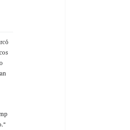
arcó
cos
00
ban
ump
o."