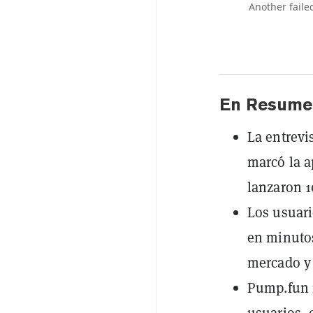
Another faile
En Resume
La entrevi
marcó la a
lanzaron 1
Los usuari
en minutos
mercado y 
Pump.fun i
usuarios, 