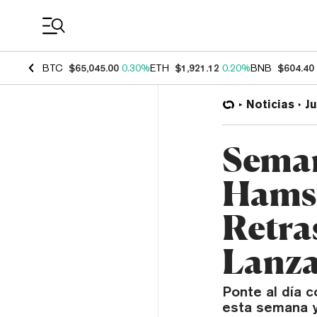
Coin Prices
BTC
$65,045.00
0.30%
ETH
$1,921.12
0.20%
BNB
$604.40
Noticias
J
Seman
Hamst
Retra
Lanza
Ponte al día c
esta semana y