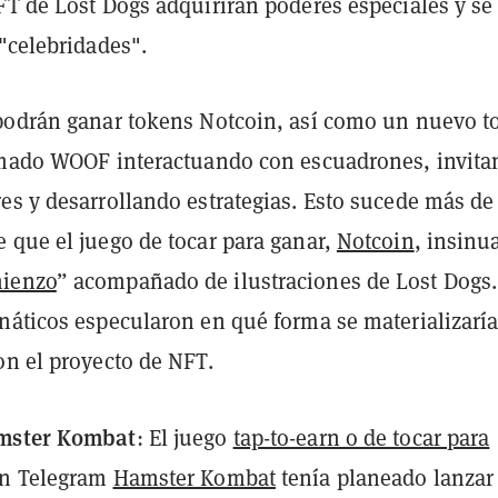
FT de Lost Dogs adquirirán poderes especiales y se
"celebridades".
podrán ganar tokens Notcoin, así como un nuevo t
amado WOOF interactuando con escuadrones, invit
es y desarrollando estrategias. Esto sucede más de
 que el juego de tocar para ganar,
Notcoin
, insinu
ienzo
” acompañado de ilustraciones de Lost Dogs.
náticos especularon en qué forma se materializarí
on el proyecto de NFT.
mster Kombat
: El juego
tap-to-earn o de tocar para
n Telegram
Hamster Kombat
tenía planeado lanzar