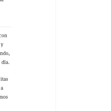
 con
 y
endo,
 día.
itas
 a
amos