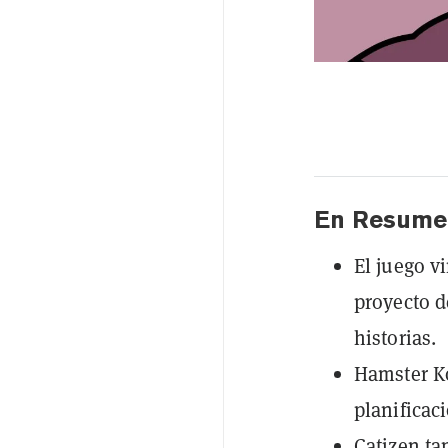
En Resume
El juego v
proyecto d
historias.
Hamster Ko
planificaci
Catizen ta