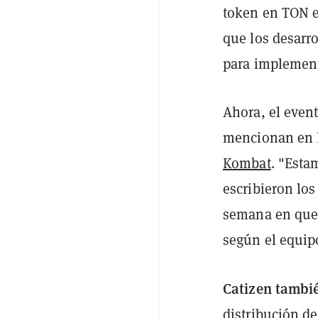
token en TON e
que los desarr
para implemen
Ahora, el event
mencionan en l
Kombat
. "Esta
escribieron lo
semana en que 
según el equip
Catizen tambié
distribución d