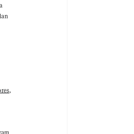
a
lan
ores
,
gram