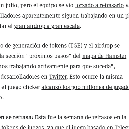
n julio, pero el equipo se vio
forzado a retrasarlo
y
olladores aparentemente siguen trabajando en un p
tar el
gran airdrop a gran escala
.
o de generación de tokens (TGE) y el airdrop se
a sección "próximos pasos" del
mapa de Hamster
mos trabajando activamente para que suceda",
s desarrolladores en
Twitter
. Esto ocurre la misma
el juego clicker
alcanzó los 300 millones de jugad
o.
n se retrasa: Esta f
ue
la semana de retrasos en la
e tokens de juegos, ya que el juego basado en Tele