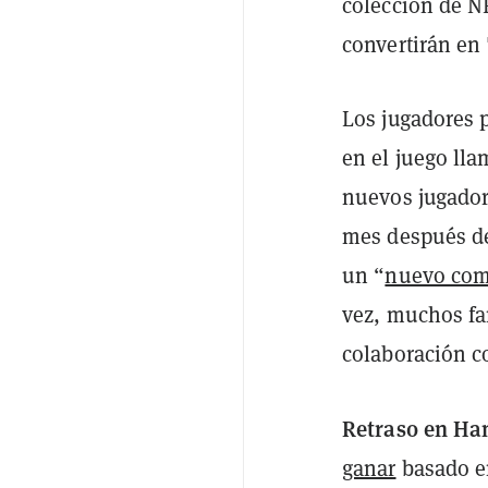
colección de N
convertirán en 
Los jugadores 
en el juego ll
nuevos jugador
mes después de
un “
nuevo com
vez, muchos fa
colaboración c
Retraso en Ha
ganar
basado e