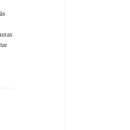
más
gunas
tar