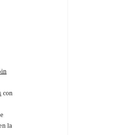
oin
s
con
de
en la