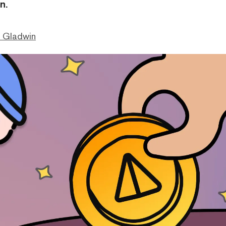
n.
. Gladwin