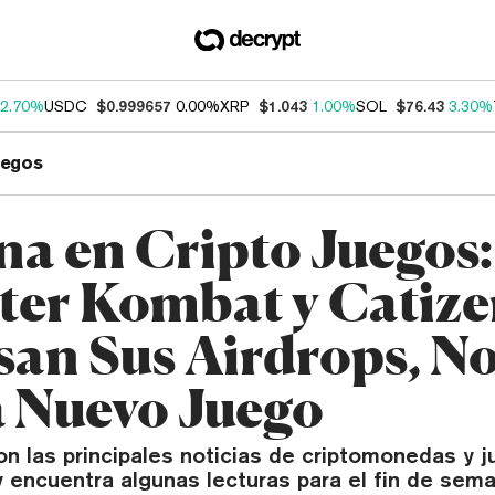
2.70%
USDC
$0.999657
0.00%
XRP
$1.043
1.00%
SOL
$76.43
3.30%
uegos
a en Cripto Juegos:
er Kombat y Catiz
san Sus Airdrops, N
 Nuevo Juego
on las principales noticias de criptomonedas y
 encuentra algunas lecturas para el fin de sem