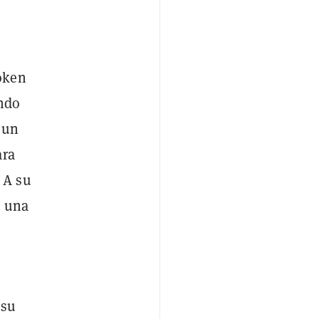
oken
ando
 un
ara
 A su
a una
 su