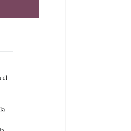
 el
la
la