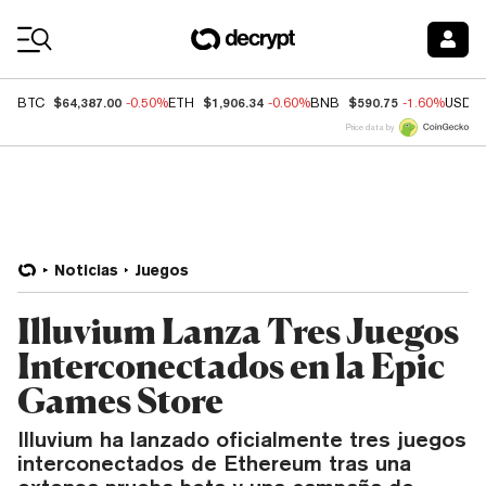
Coin Prices
$64,387.00
$1,906.34
$590.75
BTC
-0.50%
ETH
-0.60%
BNB
-1.60%
USDC
Price data by
Noticias
Juegos
Illuvium Lanza Tres Juegos
Interconectados en la Epic
Games Store
Illuvium ha lanzado oficialmente tres juegos
interconectados de Ethereum tras una