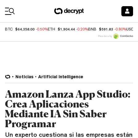
Coin Prices
$64,358.00
$1,904.44
$591.83
BTC
-0.50%
ETH
-0.20%
BNB
-0.80%
USDC
Price data by
Noticias
Artificial Intelligence
Amazon Lanza App Studio:
Crea Aplicaciones
Mediante IA Sin Saber
Programar
Un experto cuestiona si las empresas están