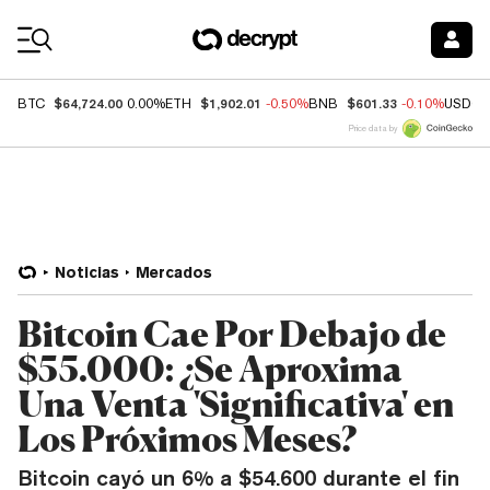
Coin Prices
$64,724.00
$1,902.01
$601.33
BTC
0.00%
ETH
-0.50%
BNB
-0.10%
USDC
Price data by
Noticias
Mercados
Bitcoin Cae Por Debajo de
$55.000: ¿Se Aproxima
Una Venta 'Significativa' en
Los Próximos Meses?
Bitcoin cayó un 6% a $54.600 durante el fin