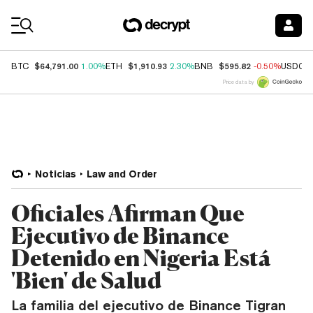
Coin Prices
$64,791.00
$1,910.93
$595.82
BTC
1.00%
ETH
2.30%
BNB
-0.50%
USDC
Price data by
Noticias
Law and Order
Oficiales Afirman Que
Ejecutivo de Binance
Detenido en Nigeria Está
'Bien' de Salud
La familia del ejecutivo de Binance Tigran