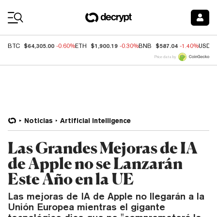
Coin Prices
$64,305.00
$1,900.19
$587.04
BTC
-0.60%
ETH
-0.30%
BNB
-1.40%
USDC
Price data by
Noticias
Artificial Intelligence
Las Grandes Mejoras de IA
de Apple no se Lanzarán
Este Año en la UE
Las mejoras de IA de Apple no llegarán a la
Unión Europea mientras el gigante