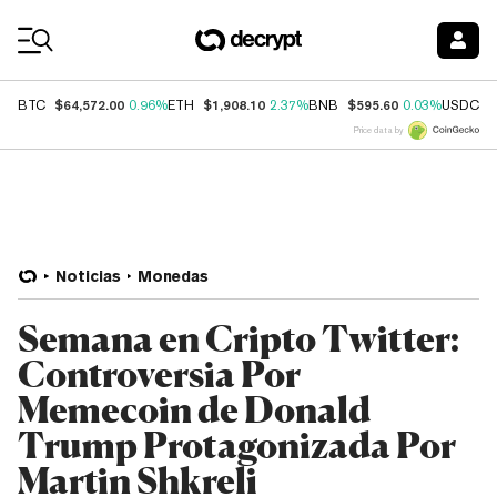
Coin Prices
$64,572.00
$1,908.10
$595.60
$
BTC
0.96%
ETH
2.37%
BNB
0.03%
USDC
Price data by
Noticias
Monedas
Semana en Cripto Twitter:
Controversia Por
Memecoin de Donald
Trump Protagonizada Por
Martin Shkreli