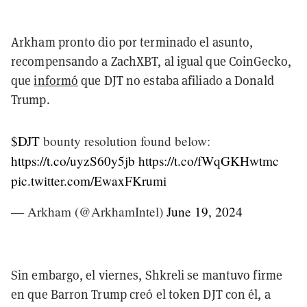
Arkham pronto dio por terminado el asunto,
recompensando a ZachXBT, al igual que CoinGecko,
que
informó
que
DJT no estaba afiliado a Donald
Trump.
$DJT
bounty resolution found below:
https://t.co/uyzS60y5jb
https://t.co/fWqGKHwtmc
pic.twitter.com/EwaxFKrumi
— Arkham (@ArkhamIntel)
June 19, 2024
Sin embargo, el viernes, Shkreli se mantuvo firme
en que Barron Trump creó el token DJT con él, a