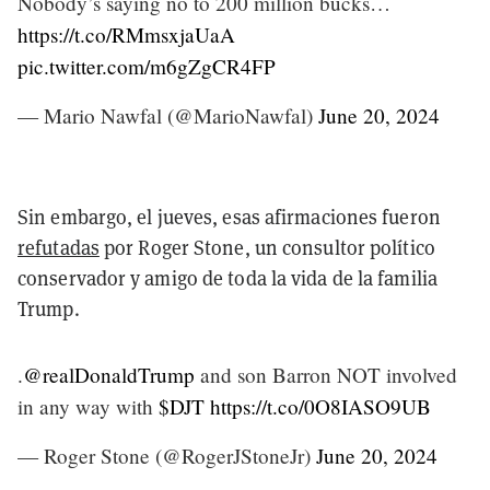
Nobody’s saying no to 200 million bucks…
https://t.co/RMmsxjaUaA
pic.twitter.com/m6gZgCR4FP
— Mario Nawfal (@MarioNawfal)
June 20, 2024
Sin embargo, el jueves, esas afirmaciones fueron
refutadas
por Roger Stone, un consultor político
conservador y amigo de toda la vida de la familia
Trump.
.
@realDonaldTrump
and son Barron NOT involved
in any way with
$DJT
https://t.co/0O8IASO9UB
— Roger Stone (@RogerJStoneJr)
June 20, 2024