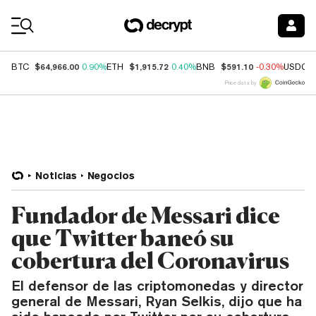
Coin Prices
$64,966.00
$1,915.72
$591.10
BTC
0.90%
ETH
0.40%
BNB
-0.30%
USDC
Price data by
Noticias
Negocios
Fundador de Messari dice
que Twitter baneó su
cobertura del Coronavirus
El defensor de las criptomonedas y director
general de Messari, Ryan Selkis, dijo que ha