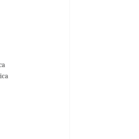
ca
ica