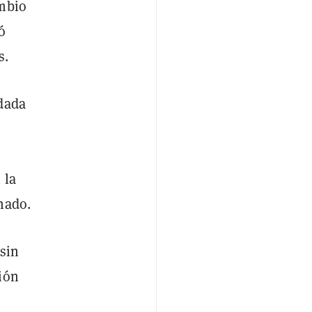
ambio
ó
s.
odada
 la
nado.
 sin
ión