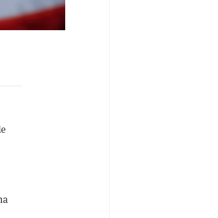
de
na