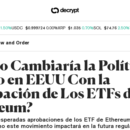
1.50%
USDC
$0.999724
0.00%
XRP
$1.035
0.70%
SOL
$74.76
2.50%
aw and Order
 Cambiaría la Polít
o en EEUU Con la
ación de Los ETFs 
reum?
esperadas aprobaciones de los ETF de Ethereum
 este movimiento impactará en la futura regul