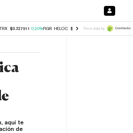
TRX
$0.327511
0.20%
FIGR_HELOC
$1.007
-2.70%
HYPE
$54.63
-1.
Price data by
ica
de
, aquí te
ación de