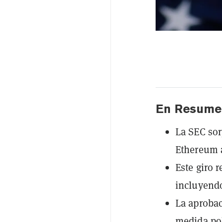
En Resume
La SEC sor
Ethereum 
Este giro 
incluyendo
La aprobac
medida pol