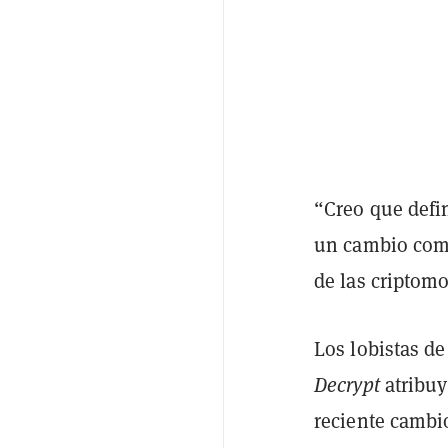
“Creo que defi
un cambio comp
de las criptom
Los lobistas d
Decrypt
atribu
reciente cambio