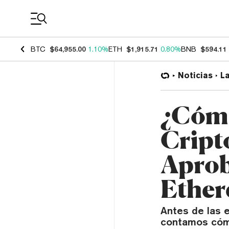
Coin Prices
BTC
$64,955.00
1.10%
ETH
$1,915.71
0.80%
BNB
$594.11
Noticias
L
¿Cómo
Cript
Aprob
Ethe
Antes de las 
contamos cómo