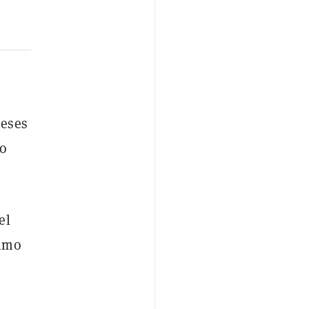
meses
no
el
nimo