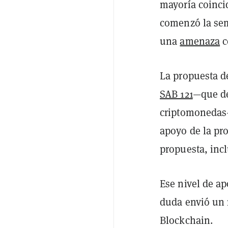
mayoría coinci
comenzó la sem
una
amenaza
c
La propuesta d
SAB 121
—que de
criptomoneda
apoyo de la pr
propuesta, inc
Ese nivel de ap
duda envió un 
Blockchain.