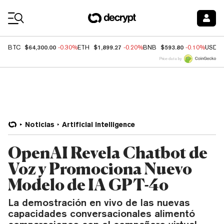
Coin Prices
$64,300.00
$1,899.27
$593.80
BTC
-0.30%
ETH
-0.20%
BNB
-0.10%
USDC
Price data by
Noticias
Artificial Intelligence
OpenAI Revela Chatbot de
Voz y Promociona Nuevo
Modelo de IA GPT-4o
La demostración en vivo de las nuevas
capacidades conversacionales alimentó